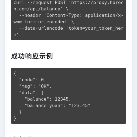
curl --request POST 'https://proxy.horoc
n.com/api/balance' \

  --header 'Content-Type: application/x-
www-form-urlencoded' \

  --data-urlencode 'token=your_token_her
e'
成功响应示例
{

  "code": 0,

  "msg": "OK",

  "data": {

    "balance": 12345,

    "balance_yuan": "123.45"

  }

}