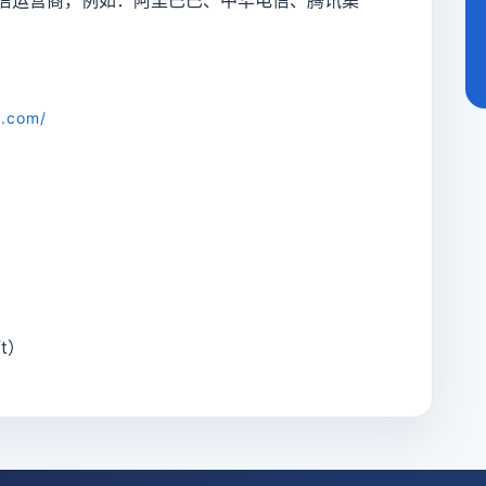
n.com/
t）